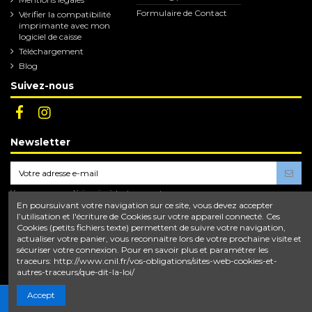
Formulaire de Contact
Vérifier la compatibilité
imprimante avec mon
logiciel de caisse
Téléchargement
Blog
Suivez-nous
Newsletter
Vous pouvez vous désinscrire à tout moment.
Vous trouverez pour cela nos informations de
En poursuivant votre navigation sur ce site, vous devez accepter
contact dans les conditions d'utilisation du site.
l’utilisation et l'écriture de Cookies sur votre appareil connecté. Ces
Cookies (petits fichiers texte) permettent de suivre votre navigation,
En vous abonnant, vous acceptez nos
conditions d'utilisation
et notre
politique de
actualiser votre panier, vous reconnaitre lors de votre prochaine visite et
confidentialité
.
sécuriser votre connexion. Pour en savoir plus et paramétrer les
traceurs: http://www.cnil.fr/vos-obligations/sites-web-cookies-et-
autres-traceurs/que-dit-la-loi/
Accept