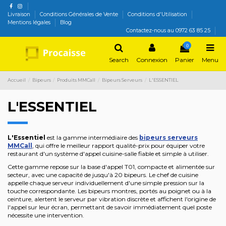
Livraison
Conditions Générales de Vente
Conditions d'Utilisation
Mentions légales
Blog
Contactez-nous au 0972 63 85 25
0
Search
Connexion
Panier
Menu
Accueil
Bipeurs
Produits MMCall
Bipeurs Serveurs
L'ESSENTIEL
L'ESSENTIEL
L'Essentiel
est la gamme intermédiaire des
bipeurs serveurs
MMCall
, qui offre le meilleur rapport qualité-prix pour équiper votre
restaurant d'un système d'appel cuisine-salle fiable et simple à utiliser.
Cette gamme repose sur la base d'appel T01, compacte et alimentée sur
secteur, avec une capacité de jusqu'à 20 bipeurs. Le chef de cuisine
appelle chaque serveur individuellement d'une simple pression sur la
touche correspondante. Les bipeurs montres, portés au poignet ou à la
ceinture, alertent le serveur par vibration discrète et affichent l'origine de
l'appel sur leur écran, permettant de savoir immédiatement quel poste
nécessite une intervention.