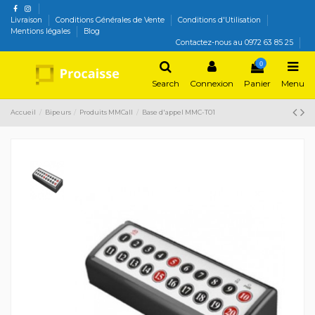
Livraison
Conditions Générales de Vente
Conditions d'Utilisation
Mentions légales
Blog
Contactez-nous au 0972 63 85 25
0
Search
Connexion
Panier
Menu
Accueil
Bipeurs
Produits MMCall
Base d'appel MMC-T01