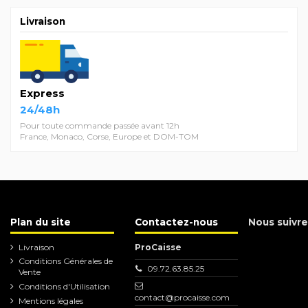
Livraison
Express
24/48h
Pour toute commande passée avant 12h
France, Monaco, Corse, Europe et DOM-TOM
Plan du site
Contactez-nous
Nous suivre
Livraison
ProCaisse
Conditions Générales de
09.72.63.85.25
Vente
Conditions d'Utilisation
contact@procaisse.com
Mentions légales