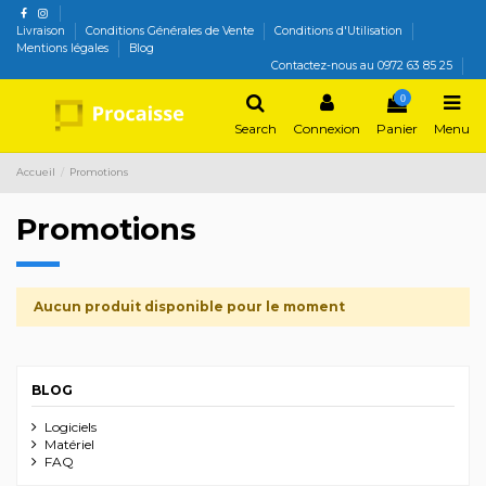
Livraison
Conditions Générales de Vente
Conditions d'Utilisation
Mentions légales
Blog
Contactez-nous au 0972 63 85 25
0
Search
Connexion
Panier
Menu
Accueil
Promotions
Promotions
Aucun produit disponible pour le moment
BLOG
Logiciels
Matériel
FAQ