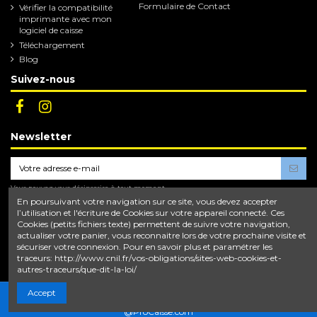
Formulaire de Contact
Vérifier la compatibilité
imprimante avec mon
logiciel de caisse
Téléchargement
Blog
Suivez-nous
Newsletter
Vous pouvez vous désinscrire à tout moment.
Vous trouverez pour cela nos informations de
En poursuivant votre navigation sur ce site, vous devez accepter
contact dans les conditions d'utilisation du site.
l’utilisation et l'écriture de Cookies sur votre appareil connecté. Ces
Cookies (petits fichiers texte) permettent de suivre votre navigation,
En vous abonnant, vous acceptez nos
conditions d'utilisation
et notre
politique de
actualiser votre panier, vous reconnaitre lors de votre prochaine visite et
confidentialité
.
sécuriser votre connexion. Pour en savoir plus et paramétrer les
traceurs: http://www.cnil.fr/vos-obligations/sites-web-cookies-et-
autres-traceurs/que-dit-la-loi/
Accept
@ProCaisse.com