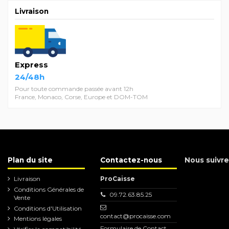
Livraison
Express
24/48h
Pour toute commande passée avant 12h
France, Monaco, Corse, Europe et DOM-TOM
Plan du site
Contactez-nous
Nous suivre
Livraison
ProCaisse
Conditions Générales de
09.72.63.85.25
Vente
Conditions d'Utilisation
contact@procaisse.com
Mentions légales
Formulaire de Contact