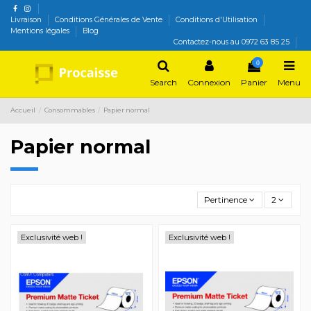
Livraison
Conditions Générales de Vente
Conditions d'Utilisation
Mentions légales
Blog
Contactez-nous au 0972 63 85 25
0
Search
Connexion
Panier
Menu
Accueil
Consommables
Papier normal
Papier normal
Pertinence
2
Exclusivité web !
Exclusivité web !