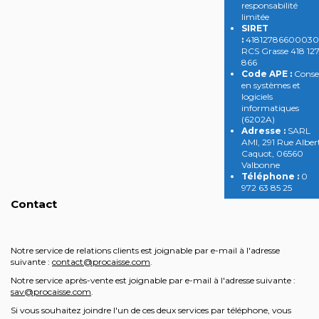
responsabilité
limitée
SIRET
:
41812786600030
RCS Grasse 418 12
866
Code APE :
Conse
en systèmes et
logiciels
informatiques
(6202A)
Adresse :
SARL
AMI, 291 Rue Alber
Caquot, 06560
Valbonne
Téléphone :
0
972 63 85 25
Contact
Notre service de relations clients est joignable par e-mail à l'adresse
suivante :
contact@procaisse.com
.
Notre service après-vente est joignable par e-mail à l'adresse suivante :
sav@procaisse.com
.
Si vous souhaitez joindre l'un de ces deux services par téléphone, vous