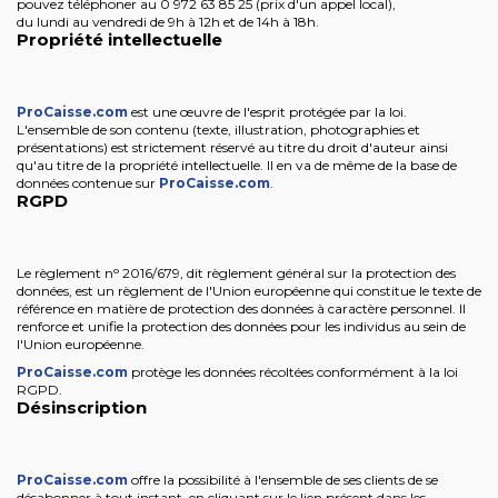
pouvez téléphoner au 0 972 63 85 25 (prix d'un appel local),
du lundi au vendredi de 9h à 12h et de 14h à 18h.
Propriété intellectuelle
ProCaisse
.
com
est une œuvre de l'esprit protégée par la loi.
L'ensemble de son contenu (texte, illustration, photographies et
présentations) est strictement réservé au titre du droit d'auteur ainsi
qu'au titre de la propriété intellectuelle. Il en va de même de la base de
données contenue sur
ProCaisse
.
com
.
RGPD
Le règlement nᵒ 2016/679, dit règlement général sur la protection des
données, est un règlement de l'Union européenne qui constitue le texte de
référence en matière de protection des données à caractère personnel. Il
renforce et unifie la protection des données pour les individus au sein de
l'Union européenne.
ProCaisse
.
com
protège les données récoltées conformément à la loi
RGPD.
Désinscription
ProCaisse
.
com
offre la possibilité à l'ensemble de ses clients de se
désabonner à tout instant, en cliquant sur le lien présent dans les