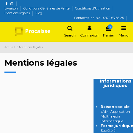
Livraison
Conditions Générales de Vente
Conditions d'Utilisation
Mentions légales
Blog
Contactez-nous au 0972 63 85 25
0
Search
Connexion
Panier
Menu
Accueil
Mentions légales
Mentions légales
Informations
juridiques
Raison sociale
:
AMI Application
Multimedia
Informatique
Forme juridique
Société à