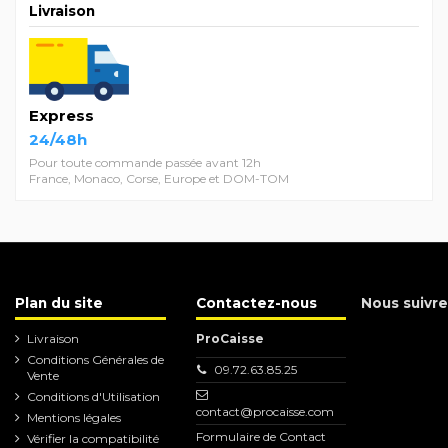
Livraison
Express
24/48h
Pour toute commande passée avant 12h
France, Monaco, Corse, Europe et DOM-TOM
Plan du site
Contactez-nous
Nous suivre
Livraison
ProCaisse
Conditions Générales de
09.72.63.85.25
Vente
Conditions d'Utilisation
contact@procaisse.com
Mentions légales
Formulaire de Contact
Vérifier la compatibilité