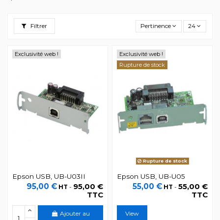
Filtrer
Pertinence
24
Exclusivité web !
Exclusivité web !
Rupture de stock
Rupture de stock
Epson USB, UB-U03II
Epson USB, UB-U05
95,00 €
95,00 €
55,00 €
55,00 €
HT
-
HT
-
TTC
TTC
Ajouter au
View