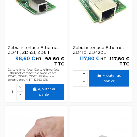
Zebra interface Ethernet
Zebra interface Ethernet
ZD411, ZD421, ZD611
ZD410, ZD420c
98,60 €
98,60 €
117,80 €
117,80 €
HT
-
HT
-
TTC
TTC
Carte d'interface Carte d'interface
Ethernet compatible avec Zebra
Ajouter au
ZD411, ZD421, ZD611 Référence
constructeur : P1112640-015
panier
Ajouter au
panier