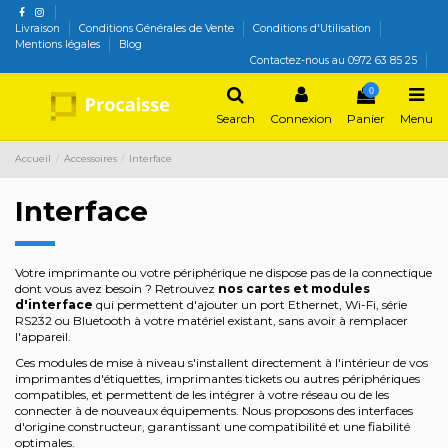
Livraison
Conditions Générales de Vente
Conditions d'Utilisation
Mentions légales
Blog
Contactez-nous au 0972 63 85 25
0
Search
Connexion
Panier
Menu
Accueil
Accessoires
Interface
Interface
Votre imprimante ou votre périphérique ne dispose pas de la connectique
dont vous avez besoin ? Retrouvez
nos cartes et modules
d'interface
qui permettent d'ajouter un port Ethernet, Wi-Fi, série
RS232 ou Bluetooth à votre matériel existant, sans avoir à remplacer
l'appareil.
Ces modules de mise à niveau s'installent directement à l'intérieur de vos
imprimantes d'étiquettes, imprimantes tickets ou autres périphériques
compatibles, et permettent de les intégrer à votre réseau ou de les
connecter à de nouveaux équipements. Nous proposons des interfaces
d'origine constructeur, garantissant une compatibilité et une fiabilité
optimales.