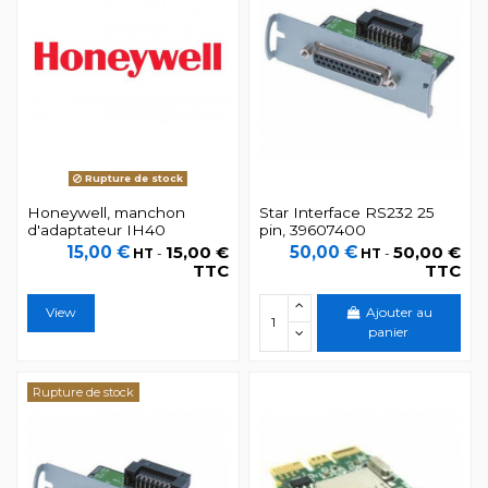
Rupture de stock
Honeywell, manchon
Star Interface RS232 25
d'adaptateur IH40
pin, 39607400
15,00 €
15,00 €
50,00 €
50,00 €
HT
-
HT
-
TTC
TTC
View
Ajouter au
panier
Rupture de stock