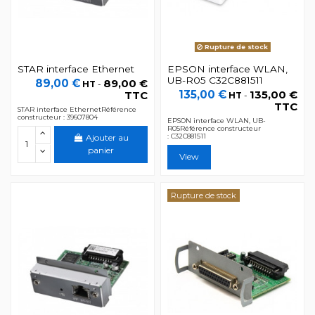
Rupture de stock
STAR interface Ethernet
EPSON interface WLAN,
UB-R05 C32C881511
89,00 €
89,00 €
HT
-
135,00 €
135,00 €
TTC
HT
-
TTC
STAR interface EthernetRéférence
constructeur : 39607804
EPSON interface WLAN, UB-
R05Référence constructeur
: C32C881511
Ajouter au
panier
View
Rupture de stock