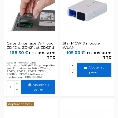
Carte d'interface WiFi pour
Star MCW10 module
ZD421d, ZD421t et ZD621d
WLAN
168,30 €
168,30 €
105,00 €
105,00 €
HT
-
HT
-
TTC
TTC
Carte d'interface Carte
d'interface WiFi (802.11ac) compatible
Ajouter au
avec l'imprimante Zebra ZD411d,
ZD411t, ZD421d, ZD421t, ZD611d,
panier
ZD611t et ZD621d Référence
constructeur : P1112640-017C
Ajouter au
panier
Rupture de stock