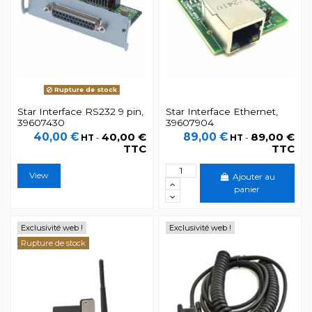
Rupture de stock
Star Interface RS232 9 pin,
Star Interface Ethernet,
39607430
39607904
40,00 €
40,00 €
89,00 €
89,00 €
HT
-
HT
-
TTC
TTC
View
Ajouter au
panier
Exclusivité web !
Exclusivité web !
Rupture de stock