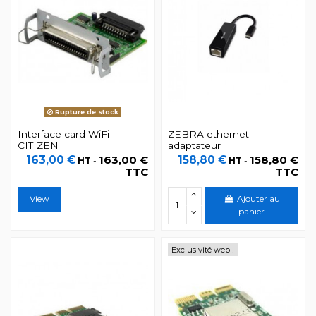
Rupture de stock
Interface card WiFi
ZEBRA ethernet
CITIZEN
adaptateur
163,00 €
163,00 €
158,80 €
158,80 €
HT
-
HT
-
TTC
TTC
View
Ajouter au
panier
Exclusivité web !