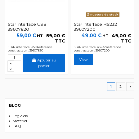
Rupture de stock
Star interface USB
Star interface RS232
39607820
39607200
59,00 €
59,00 €
49,00 €
49,00 €
HT
-
HT
-
TTC
TTC
STAR interface USBRéférence
STAR interface RS232Référence
constructeur : 39607820
constructeur : 39607200
View
Ajouter au
panier
1
2
BLOG
Logiciels
Matériel
FAQ