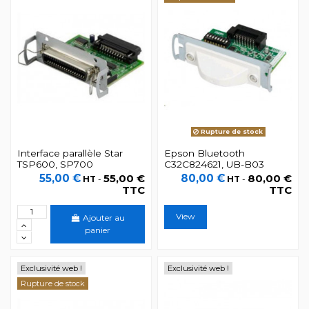
Rupture de stock
Interface parallèle Star
Epson Bluetooth
TSP600, SP700
C32C824621, UB-B03
55,00 €
55,00 €
80,00 €
80,00 €
HT
-
HT
-
TTC
TTC
View
Ajouter au
panier
Exclusivité web !
Exclusivité web !
Rupture de stock