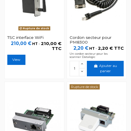
Rupture de stock
TSC interface WiFi
Cordon secteur pour
PM8300
210,00 €
210,00 €
HT
-
2,20 €
2,20 € TTC
TTC
HT
-
Un cordon secteur pour les
scanner Datalogic
View
Ajouter au
panier
Rupture de stock