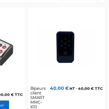
40,00 €
Bipeurs
40,00 € TTC
HT
-
client
00,00 € TTC
SMART
MMC-
ier
K10