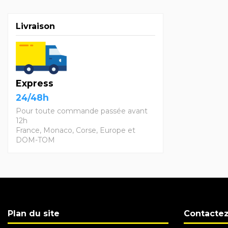
Livraison
Express
24/48h
Pour toute commande passée avant
12h
France, Monaco, Corse, Europe et
DOM-TOM
Plan du site
Contacte