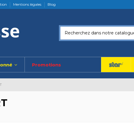
ation
Mentions légales
Blog
ionné
Promotions
T
RT