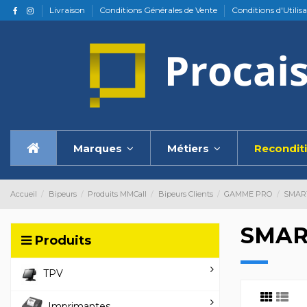
Livraison
Conditions Générales de Vente
Conditions d'Utilis
Marques
Métiers
Recondit
Accueil
Bipeurs
Produits MMCall
Bipeurs Clients
GAMME PRO
SMAR
SMA
Produits
TPV
Imprimantes