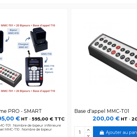
me PRO - SMART
Base d'appel MMC-T01
95,00 €
200,00 €
595,00 € TTC
2
HT
-
HT
-
C-T01 : Nombre de bipeur inférieure
pel MMC-T10 : Nombre de bipeur
Ajouter au pan