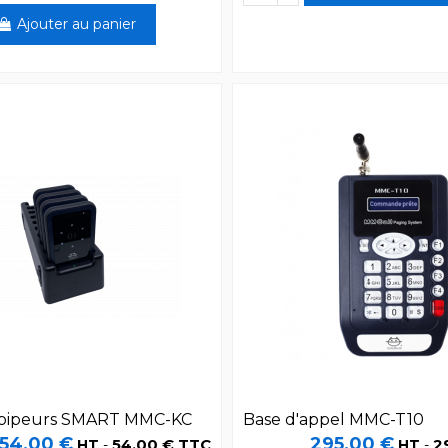
Ajouter au panier
 bipeurs SMART MMC-KC
Base d'appel MMC-T10
54,00 €
295,00 €
54,00 € TTC
2
HT
-
HT
-