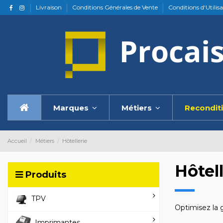
Livraison
Conditions Générales de Vente
Conditions d'Utilis
Marques
Métiers
Recondit
Accueil
Métiers
Hôtellerie
Hôtell
Produits
TPV
Optimisez la 
Imprimantes