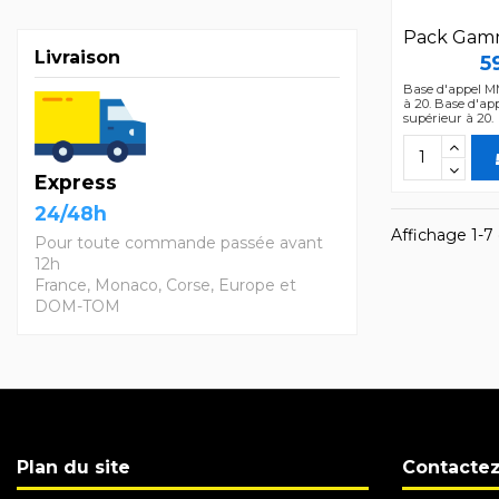
Pack Gam
Livraison
5
Base d'appel MM
à 20. Base d'ap
supérieur à 20.
Express
24/48h
Affichage 1-7 
Pour toute commande passée avant
12h
France, Monaco, Corse, Europe et
DOM-TOM
Plan du site
Contacte