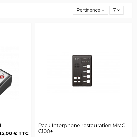
Pertinence
7
L
Pack Interphone restauration MMC-
C100+
15,00 € TTC