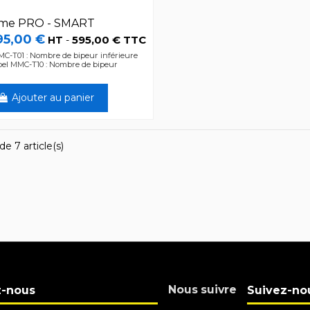
me PRO - SMART
95,00 €
595,00 € TTC
HT
-
C-T01 : Nombre de bipeur inférieure
pel MMC-T10 : Nombre de bipeur
Ajouter au panier
de 7 article(s)
Nous suivre
z-nous
Suivez-no