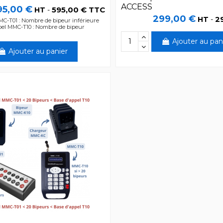
ACCESS
95,00 €
595,00 € TTC
HT
-
299,00 €
2
HT
-
C-T01 : Nombre de bipeur inférieure
pel MMC-T10 : Nombre de bipeur
Ajouter au pan
Ajouter au panier