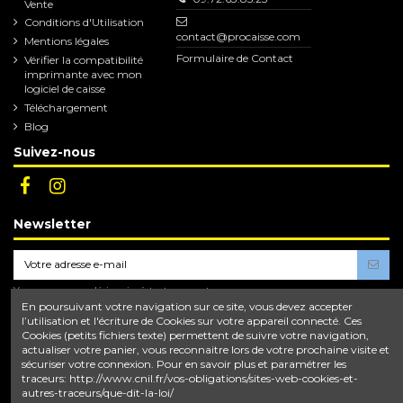
Vente
Conditions d'Utilisation
contact@procaisse.com
Mentions légales
Formulaire de Contact
Vérifier la compatibilité
imprimante avec mon
logiciel de caisse
Téléchargement
Blog
Suivez-nous
Newsletter
Vous pouvez vous désinscrire à tout moment.
Vous trouverez pour cela nos informations de
En poursuivant votre navigation sur ce site, vous devez accepter
contact dans les conditions d'utilisation du site.
l’utilisation et l'écriture de Cookies sur votre appareil connecté. Ces
Cookies (petits fichiers texte) permettent de suivre votre navigation,
En vous abonnant, vous acceptez nos
conditions d'utilisation
et notre
politique de
actualiser votre panier, vous reconnaitre lors de votre prochaine visite et
confidentialité
.
sécuriser votre connexion. Pour en savoir plus et paramétrer les
traceurs: http://www.cnil.fr/vos-obligations/sites-web-cookies-et-
autres-traceurs/que-dit-la-loi/