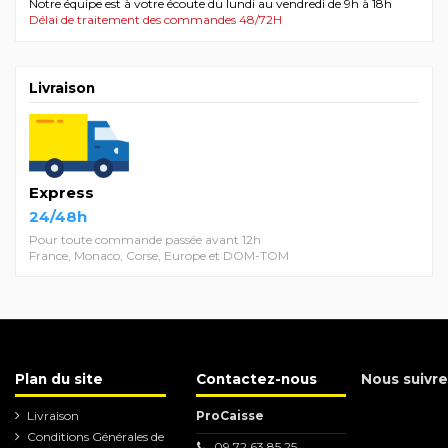
Notre équipe est à votre écoute du lundi au vendredi de 9h à 18h
Délai de traitement des commandes 48/72H
Livraison
Express
24/48h
Pour toute commande passée avant 12h
France, Monaco, Corse, Europe et DOM-TOM
Plan du site
Contactez-nous
Nous suivre
Livraison
ProCaisse
Conditions Générales de
09.72.63.85.25