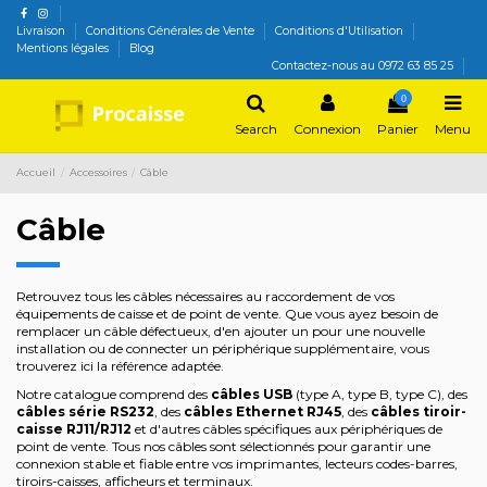
Livraison
Conditions Générales de Vente
Conditions d'Utilisation
Mentions légales
Blog
Contactez-nous au 0972 63 85 25
0
Search
Connexion
Panier
Menu
Accueil
Accessoires
Câble
Câble
Retrouvez tous les câbles nécessaires au raccordement de vos
équipements de caisse et de point de vente. Que vous ayez besoin de
remplacer un câble défectueux, d'en ajouter un pour une nouvelle
installation ou de connecter un périphérique supplémentaire, vous
trouverez ici la référence adaptée.
Notre catalogue comprend des
câbles USB
(type A, type B, type C), des
câbles série RS232
, des
câbles Ethernet RJ45
, des
câbles tiroir-
caisse RJ11/RJ12
et d'autres câbles spécifiques aux périphériques de
point de vente. Tous nos câbles sont sélectionnés pour garantir une
connexion stable et fiable entre vos imprimantes, lecteurs codes-barres,
tiroirs-caisses, afficheurs et terminaux.