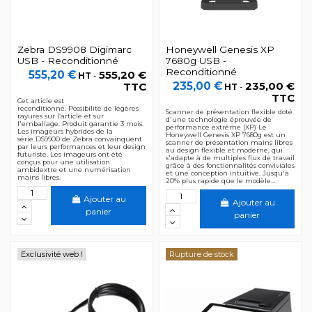
Zebra DS9908 Digimarc
Honeywell Genesis XP
USB - Reconditionné
7680g USB -
Reconditionné
555,20 €
555,20 €
HT
-
235,00 €
235,00 €
TTC
HT
-
TTC
Cet article est
reconditionné. Possibilité de légères
Scanner de présentation flexible doté
rayures sur l’article et sur
d'une technologie éprouvée de
l'emballage. Produit garantie 3 mois.
performance extrême (XP) Le
Les imageurs hybrides de la
Honeywell Genesis XP 7680g est un
série DS9900 de Zebra convainquent
scanner de présentation mains libres
par leurs performances et leur design
au design flexible et moderne, qui
futuriste. Les imageurs ont été
s'adapte à de multiples flux de travail
conçus pour une utilisation
grâce à des fonctionnalités conviviales
ambidextre et une numérisation
et une conception intuitive. Jusqu'à
mains libres.
20% plus rapide que le modèle...
Ajouter au
Ajouter au
panier
panier
Exclusivité web !
Rupture de stock