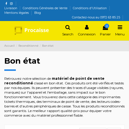
Livraison
Conditions Générales de Vente
Conditions d'Utilisation
Mentions légales
Blog
Contactez-nous au 0972 63 85 25
0
Search
Connexion
Panier
Menu
Accueil
Reconditionné
Bon état
Bon état
Retrouvez notre sélection de
matériel de point de vente
reconditionné
classé en bon état. Ces produits ont été vérifiés et testés
par nos équipes. Ils peuvent présenter des traces d'usage visibles (rayures,
marques) sur l'appareil et l'emballage, sans impact sur le bon
fonctionnement. Vous trouverez dans cette catégorie des imprimantes
tickets thermiques, des terminaux de point de vente, des lecteurs codes-
barres et d'autres périphériques de caisse. Tous les produits reconditionnés
sont garantis. Le meilleur rapport qualité-prix pour équiper votre
commerce avec du matériel professionnel fiable.