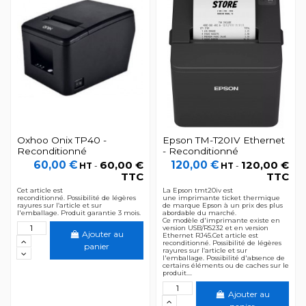
Oxhoo Onix TP40 -
Epson TM-T20IV Ethernet
Reconditionné
- Reconditionné
60,00 €
60,00 €
120,00 €
120,00 €
HT
-
HT
-
TTC
TTC
Cet article est
La Epson tmt20iv est
reconditionné. Possibilité de légères
une imprimante ticket thermique
rayures sur l’article et sur
de marque Epson à un prix des plus
l'emballage. Produit garantie 3 mois.
abordable du marché.
Ce modèle d'imprimante existe en
version USB/RS232 et en version
Ajouter au
Ethernet RJ45.Cet article est
reconditionné. Possibilité de légères
panier
rayures sur l’article et sur
l'emballage. Possibilité d'absence de
certains éléments ou de caches sur le
produit....
Ajouter au