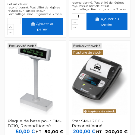
reconditionné. Possibilité de légères
Cet article est
rayures sur l’article et sur
reconditionné. Possibilité de légères
l'emballage. Produit garantie 3 mois.
rayures sur l’article et sur
l'emballage. Produit garantie 3 mois.
Ajouter au
Ajouter au
panier
panier
Exclusivité web !
Exclusivité web !
Rupture de stock
Rupture de stock
Plaque de base pour DM-
Star SM-L200 -
D210, Reconditionné
Reconditionné
50,00 €
50,00 €
200,00 €
200,00 €
HT
-
HT
-