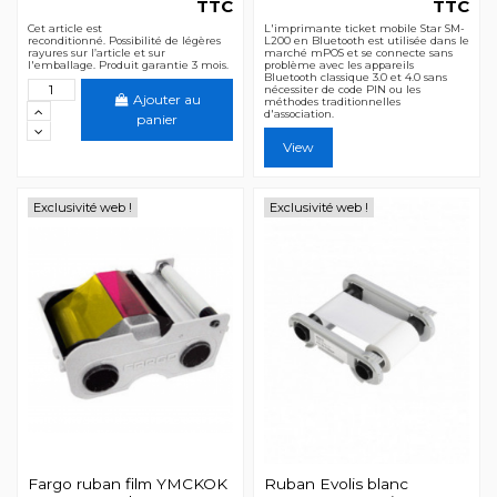
TTC
TTC
Cet article est
L'imprimante ticket mobile Star SM-
reconditionné. Possibilité de légères
L200 en Bluetooth est utilisée dans le
rayures sur l’article et sur
marché mPOS et se connecte sans
l'emballage. Produit garantie 3 mois.
problème avec les appareils
Bluetooth classique 3.0 et 4.0 sans
nécessiter de code PIN ou les
Ajouter au
méthodes traditionnelles
d'association.
panier
View
Exclusivité web !
Exclusivité web !
Fargo ruban film YMCKOK
Ruban Evolis blanc