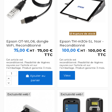
Rupture de stock
Epson OT-WL06, dongle
Epson TM-m30ii-SL Noir -
WiFi, Reconditionné
Reconditionné
75,00 €
75,00 €
100,00 €
100,00 €
HT
-
HT
-
TTC
TTC
Cet article est
Cet article est
reconditionné. Possibilité de légères
reconditionné. Possibilité de légères
rayures sur l’article et sur
rayures sur l’article et sur
l'emballage. Produit garantie 3 mois.
l'emballage. Produit garantie 3 mois.
View
Ajouter au
panier
Exclusivité web !
Exclusivité web !