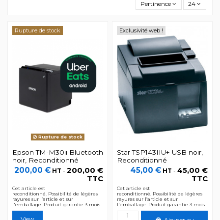
Pertinence
24
Rupture de stock
Exclusivité web !
Rupture de stock
Epson TM-M30ii Bluetooth
Star TSP143IIU+ USB noir,
noir, Reconditionné
Reconditionné
200,00 €
200,00 €
45,00 €
45,00 €
HT
-
HT
-
TTC
TTC
Cet article est
Cet article est
reconditionné. Possibilité de légères
reconditionné. Possibilité de légères
rayures sur l’article et sur
rayures sur l’article et sur
l'emballage. Produit garantie 3 mois.
l'emballage. Produit garantie 3 mois.
View
Ajouter au