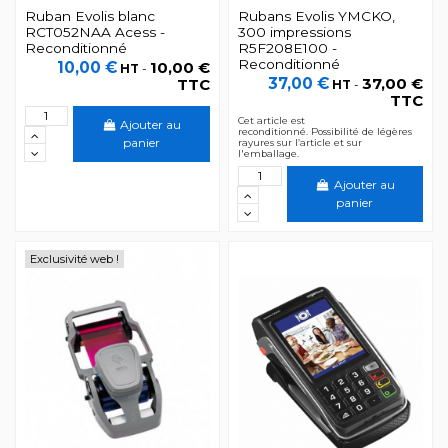
Ruban Evolis blanc
Rubans Evolis YMCKO,
RCT052NAA Acess -
300 impressions
Reconditionné
R5F208E100 -
Reconditionné
10,00 €
10,00 €
HT
-
37,00 €
37,00 €
TTC
HT
-
TTC
Cet article est
Ajouter au
reconditionné. Possibilité de légères
panier
rayures sur l’article et sur
l'emballage.
Ajouter au
panier
Exclusivité web !