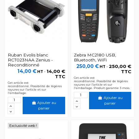
Ruban Evolis blanc
Zebra MC2180 USB,
RCT023NAA Zenius -
Bluetooth, WiFi
Reconditionné
250,00 €
250,00 €
HT
-
14,00 €
14,00 €
TTC
HT
-
TTC
Cet article est
reconditionné. Possibilité de légères
Cet article est
rayures sur l’article et sur
reconditionné. Possibilité de légères
l'emballage. Produit garantie 3 mois.
rayures sur l’article et sur
l'emballage.
Ajouter au
Ajouter au
panier
panier
Exclusivité web !