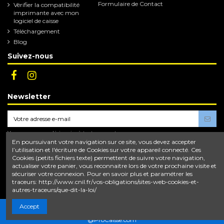
Formulaire de Contact
Vérifier la compatibilité
imprimante avec mon
logiciel de caisse
Téléchargement
Blog
Suivez-nous
Newsletter
Vous pouvez vous désinscrire à tout moment.
Vous trouverez pour cela nos informations de
En poursuivant votre navigation sur ce site, vous devez accepter
contact dans les conditions d'utilisation du site.
l’utilisation et l'écriture de Cookies sur votre appareil connecté. Ces
Cookies (petits fichiers texte) permettent de suivre votre navigation,
En vous abonnant, vous acceptez nos
conditions d'utilisation
et notre
politique de
actualiser votre panier, vous reconnaitre lors de votre prochaine visite et
confidentialité
.
sécuriser votre connexion. Pour en savoir plus et paramétrer les
traceurs: http://www.cnil.fr/vos-obligations/sites-web-cookies-et-
autres-traceurs/que-dit-la-loi/
Accept
@ProCaisse.com