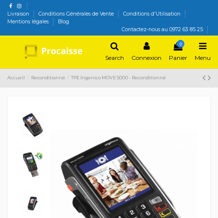
Livraison
Conditions Générales de Vente
Conditions d'Utilisation
Mentions légales
Blog
Contactez-nous au 0972 63 85 25
0
Search
Connexion
Panier
Menu
Accueil
Reconditionné
TPE Ingenico MOVE 5000 - Reconditionné