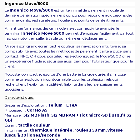
Ingenico Move/5000
Le
Ingenico Move/5000
est un terminal de paiement mobile de
dernière génération, spécialement conçu pour répondre aux besoins des
commerçants, restaurateurs, hôteliers et points de vente itinérants.
Alliant performance, design moderne et connectivité avancée, le
terminal
Ingenico Move 5000
permet d’encaisser facilement partout
: au comptoir, en salle, à table ou même en déplacement.
Grâce à son grand écran tactile couleur, sa navigation intuitive et sa
compatibilité avec toutes les méthodes de paiement (carte à puce, sans
contact, NFC, QR code, portefeuilles électroniques), le Move/5000 offre
une expérience fluide et sécurisée aussi bien pour l’utilisateur que pour le
client.
Robuste, compact et équipé d’une batterie longue durée, il s’impose
comme une solution incontournable pour les professionnels qui
recherchent flexibilité, rapidité et fiabilité dans leurs encaissements
quotidiens.
Caractéristiques:
Système d’exploitation :
Telium TETRA
Processeur :
Cortex A5
Mémoire :
512 MB Flash, 512 MB RAM + slot micro-SD (jusqu’à 32
GB)
Écran :
tactile couleur
Imprimante :
thermique intégrée, rouleau 58 mm, vitesse
jusqu’à 30 lignes/seconde