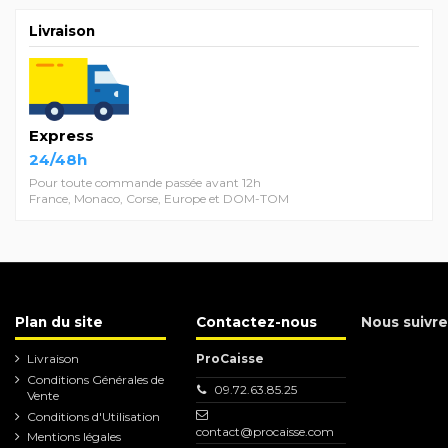
Livraison
Express
24/48h
Pour toute commande passée avant 12h
France, Monaco, Corse, Europe et DOM-TOM
Plan du site
Contactez-nous
Nous suivre
Livraison
ProCaisse
Conditions Générales de
09.72.63.85.25
Vente
Conditions d'Utilisation
contact@procaisse.com
Mentions légales