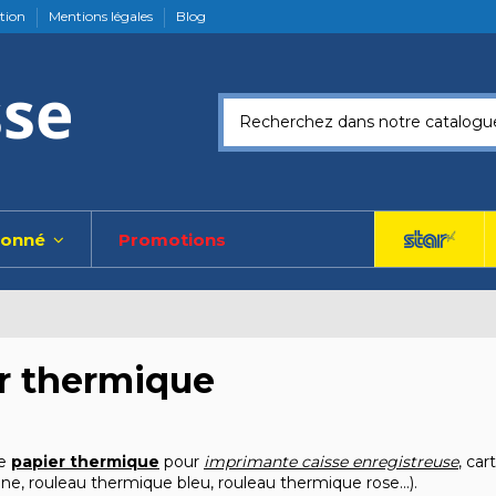
ation
Mentions légales
Blog
ionné
Promotions
r thermique
de
p
apier thermique
pour
imprimante caisse enregistreuse
, car
ne, rouleau thermique bleu, rouleau thermique rose...).