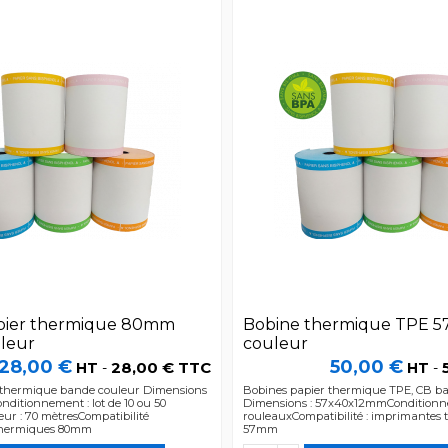
pier thermique 80mm
Bobine thermique TPE 
leur
couleur
28,00 €
50,00 €
28,00 € TTC
HT
-
HT
-
 thermique bande couleur Dimensions
Bobines papier thermique TPE, CB b
ditionnement : lot de 10 ou 50
Dimensions : 57x40x12mmConditionnem
r : 70 mètresCompatibilité
rouleauxCompatibilité : imprimantes
thermiques 80mm
57mm