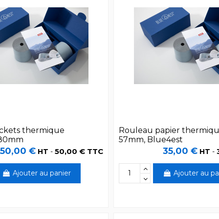
ickets thermique
Rouleau papier thermiq
, 80mm
57mm, Blue4est
50,00 €
35,00 €
50,00 € TTC
HT
-
HT
-
Ajouter au panier
Ajouter au pa