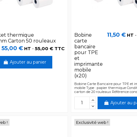
11,50 €
ket thermique
Bobine
HT
m Carton 50 rouleaux
carte
bancaire
55,00 €
55,00 € TTC
HT
-
pour TPE
et
Ajouter au panier
imprimante
mobile
(x20)
Bobine Carte Bancaire pour TPE et 
mobile Type : papier thermique Condi
carton de 20 rouleaux Référence con
Ajouter au p
web !
Exclusivité web !