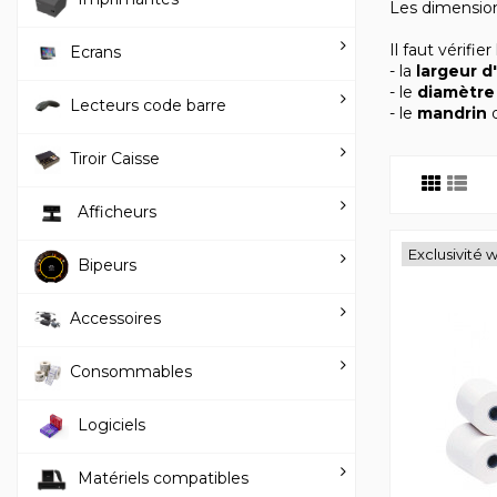
Les dimension
Il faut vérifi
Ecrans
- la
largeur d
- le
diamètre
Lecteurs code barre
- le
mandrin
d
Tiroir Caisse
Afficheurs
Exclusivité 
Bipeurs
Accessoires
Consommables
Logiciels
Matériels compatibles