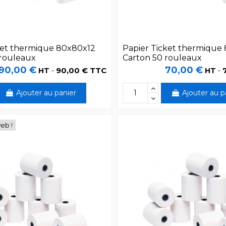
ket thermique 80x80x12
Papier Ticket thermique
 rouleaux
Carton 50 rouleaux
90,00 €
70,00 €
90,00 € TTC
HT
-
HT
-
Ajouter au panier
Ajouter au p
web !