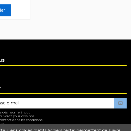
ier
us
r
 désinscrire à tout
ouverez pour cela nos
contact dans les conditions
te.
cté. Ces Cookies (petits fichiers texte) permettent de suivre