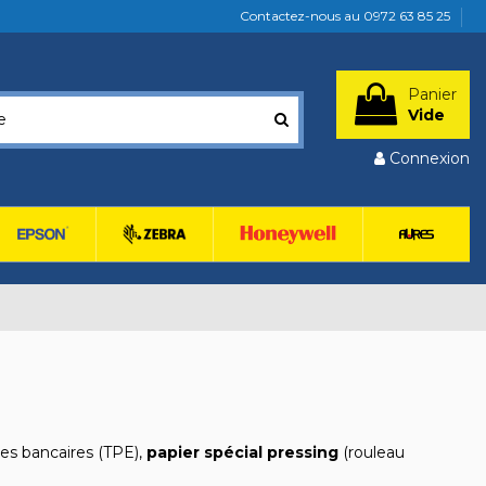
Contactez-nous au 0972 63 85 25
Panier
Vide
Connexion
tes bancaires (TPE),
papier spécial pressing
(rouleau