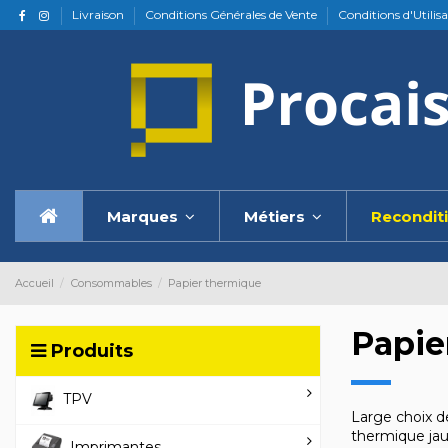
Livraison
Conditions Générales de Vente
Conditions d'Utilis
Marques
Métiers
Recondit
Accueil
Consommables
Papier thermique
Papie
Produits
TPV
Large choix 
thermique jau
Imprimantes