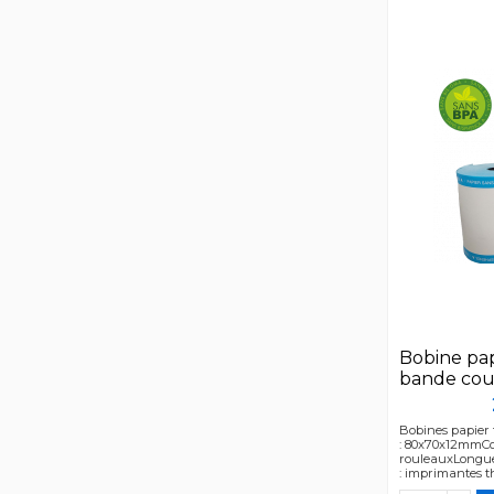
Bobine pa
bande cou
Bobines papier
: 80x70x12mmCon
rouleauxLongueu
: imprimantes 