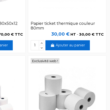
 80x50x12
Papier ticket thermique couleur
80mm
30,00 €
70,00 € TTC
30,00 € TTC
HT
-
anier
Ajouter au panier
Exclusivité web !