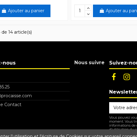
Ajouter au panier
Ajouter au pan
 de 14 article(s)
Nous suivre
z-nous
Suivez-no
85.25
Newslette
procaisse.com
de Contact
Vous pouvez vous
moment. Vous tr
informations de 
d'utilisation du si
er l’utilisation et l'écriture de Cookies sur votre appareil conne