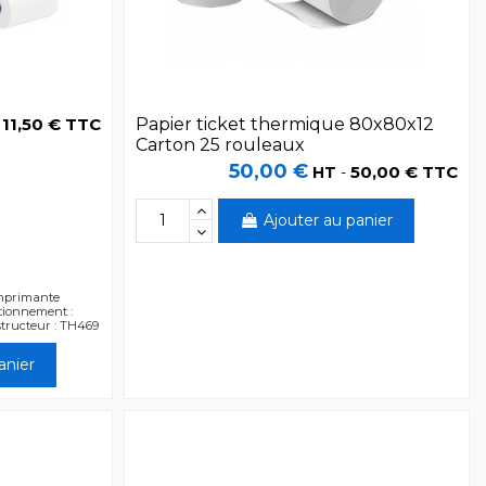
11,50 € TTC
Papier ticket thermique 80x80x12
-
Carton 25 rouleaux
50,00 €
50,00 € TTC
HT
-
Ajouter au panier
imprimante
tionnement :
structeur : TH469
anier