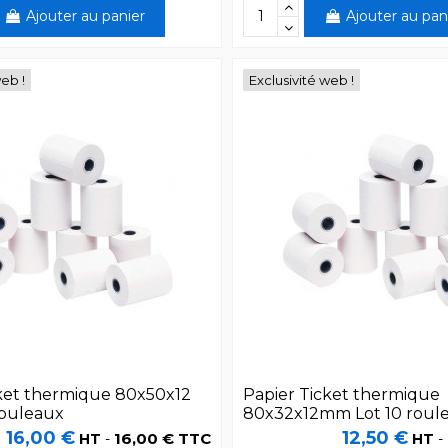
Ajouter au panier
Ajouter au pan
web !
Exclusivité web !
cket thermique 80x50x12
Papier Ticket thermique
rouleaux
80x32x12mm Lot 10 roul
16,00 €
12,50 €
16,00 € TTC
HT
-
HT
-