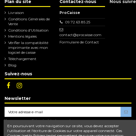
Plan du site
Contactez-nous
Nous suivre
Livraison
ProCaisse
Conditions Générales de
09.72.63.85.25
Vente
Conditions d'Utilisation
contact@procaisse.com
Mentions légales
Formulaire de Contact
Vérifier la compatibilité
imprimante avec mon
logiciel de caisse
Téléchargement
Blog
Suivez-nous
Newsletter
Vous pouvez vous désinscrire à tout moment.
Vous trouverez pour cela nos informations de
En poursuivant votre navigation sur ce site, vous devez accepter
contact dans les conditions d'utilisation du site.
l’utilisation et l'écriture de Cookies sur votre appareil connecté. Ces
Cookies (petits fichiers texte) permettent de suivre votre navigation,