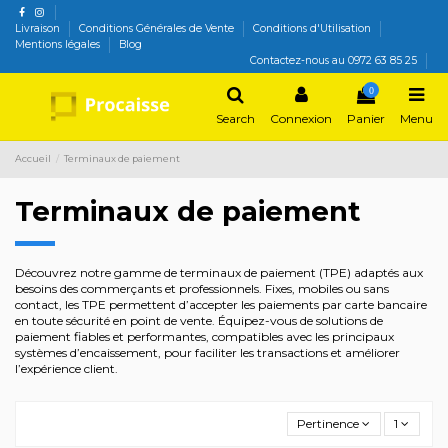
Livraison
Conditions Générales de Vente
Conditions d'Utilisation
Mentions légales
Blog
Contactez-nous au 0972 63 85 25
0
Search
Connexion
Panier
Menu
Accueil
Terminaux de paiement
Terminaux de paiement
Découvrez notre gamme de terminaux de paiement (TPE) adaptés aux
besoins des commerçants et professionnels. Fixes, mobiles ou sans
contact, les TPE permettent d’accepter les paiements par carte bancaire
en toute sécurité en point de vente. Équipez-vous de solutions de
paiement fiables et performantes, compatibles avec les principaux
systèmes d’encaissement, pour faciliter les transactions et améliorer
l’expérience client.
Pertinence
1