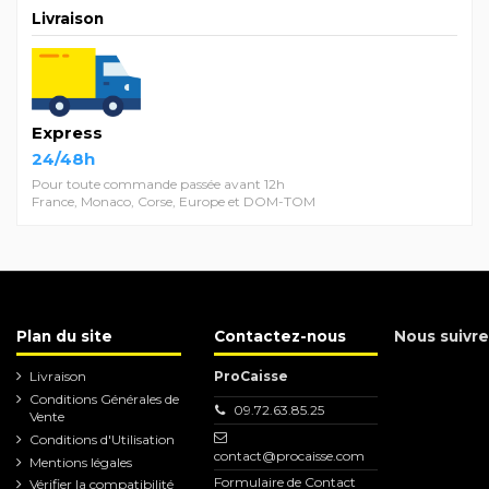
Livraison
Express
24/48h
Pour toute commande passée avant 12h
France, Monaco, Corse, Europe et DOM-TOM
Plan du site
Contactez-nous
Nous suivre
Livraison
ProCaisse
Conditions Générales de
09.72.63.85.25
Vente
Conditions d'Utilisation
contact@procaisse.com
Mentions légales
Formulaire de Contact
Vérifier la compatibilité