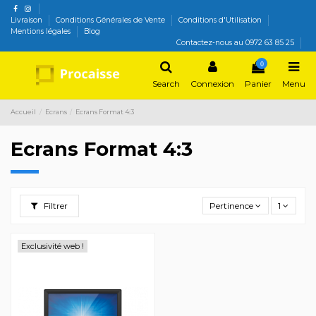
Livraison
Conditions Générales de Vente
Conditions d'Utilisation
Mentions légales
Blog
Contactez-nous au 0972 63 85 25
0
Search
Connexion
Panier
Menu
Accueil
Ecrans
Ecrans Format 4:3
Ecrans Format 4:3
Filtrer
Pertinence
1
Exclusivité web !