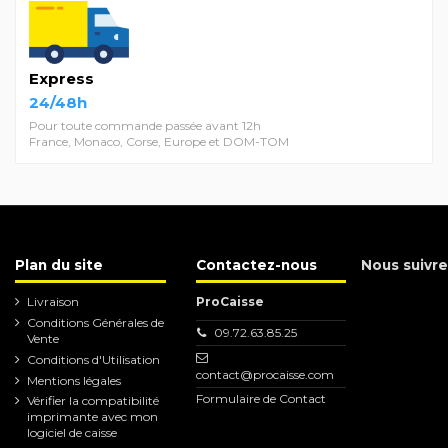
Express
24/48h
Pour toute commande passée avant 12h
France, Monaco, Corse, Europe et DOM-TOM
Plan du site
Contactez-nous
Nous suivre
Livraison
ProCaisse
Conditions Générales de
09.72.63.85.25
Vente
Conditions d'Utilisation
contact@procaisse.com
Mentions légales
Formulaire de Contact
Vérifier la compatibilité
imprimante avec mon
logiciel de caisse