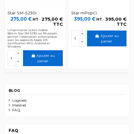
Star SM-S230i
Star mPopCi
275,00 €
275,00 €
395,00 €
395,00 €
HT
-
HT
-
TTC
TTC
Limprimante ticket mobile
58mm Star SM-S230i en Bluetooth
Ajouter au
permet l'association automatique
avec les appareils Apple iOS
panier
(certification MFi), Android et
Windows.
Ajouter au
panier
BLOG
Logiciels
Matériel
FAQ
FAQ