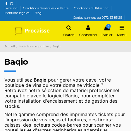
Livraison
Conditions Générales de Vente
Conditions d'Utilisation
Mentions légales
Blog
Contactez-nous au 0972 63 85 25
0
Search
Connexion
Panier
Menu
Accueil
Matériels compatibles
Baqio
Baqio
Vous utilisez
Baqio
pour gérer votre cave, votre
boutique de vins ou votre domaine viticole ?
Retrouvez notre sélection de matériel professionnel
compatible avec le logiciel Baqio, pour compléter
votre installation d'encaissement et de gestion des
stocks.
Notre gamme comprend des imprimantes tickets pour
l'impression de vos reçus et factures, des tiroirs-
caisses, des lecteurs codes-barres pour scanner vos
bouteilles et d'autres périphériques adaptés au