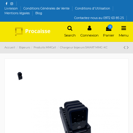
Livraison
Conditions Générales de Vente
Conditions d'Utilisation
Mentions légales
Blog
Contactez-nous au 0972 63 85 25
0
Search
Connexion
Panier
Menu
Accueil
Bipeurs
Produits MMCall
Chargeur bipeurs SMART MMC-KC