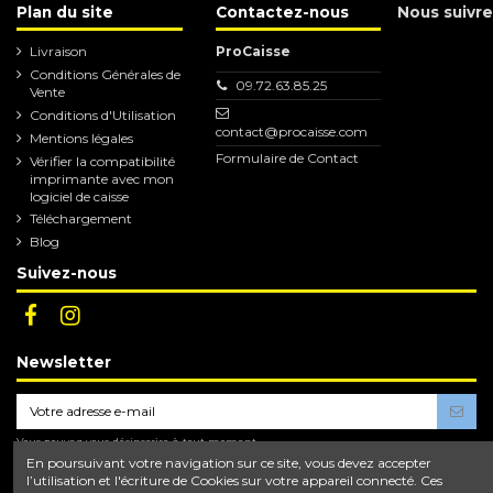
Plan du site
Contactez-nous
Nous suivre
Livraison
ProCaisse
Conditions Générales de
09.72.63.85.25
Vente
Conditions d'Utilisation
contact@procaisse.com
Mentions légales
Formulaire de Contact
Vérifier la compatibilité
imprimante avec mon
logiciel de caisse
Téléchargement
Blog
Suivez-nous
Newsletter
Vous pouvez vous désinscrire à tout moment.
Vous trouverez pour cela nos informations de
En poursuivant votre navigation sur ce site, vous devez accepter
contact dans les conditions d'utilisation du site.
l’utilisation et l'écriture de Cookies sur votre appareil connecté. Ces