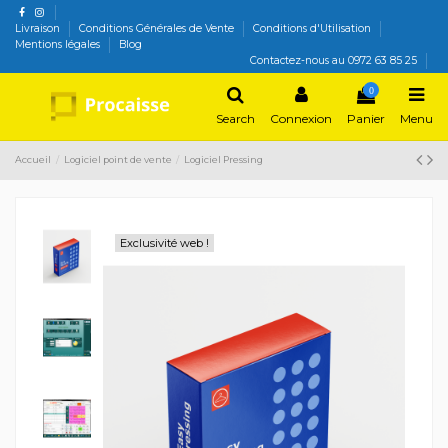
Livraison
Conditions Générales de Vente
Conditions d'Utilisation
Mentions légales
Blog
Contactez-nous au 0972 63 85 25
0
Search
Connexion
Panier
Menu
Accueil
Logiciel point de vente
Logiciel Pressing
Exclusivité web !