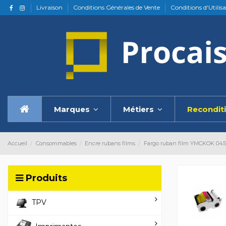
Livraison
Conditions Générales de Vente
Conditions d'Utilis
Marques
Métiers
Recondit
Accueil
Consommables
Encre rubans films
Fargo ruban film YMCKOK 0450
Produits
TPV