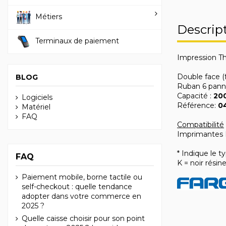
Métiers
Descrip
Terminaux de paiement
Impression Th
Double face (f
BLOG
Ruban 6 pan
Capacité :
200
Logiciels
Référence:
0
Matériel
FAQ
Compatibilité
Imprimantes 
* Indique le 
FAQ
K = noir résin
Paiement mobile, borne tactile ou
self-checkout : quelle tendance
adopter dans votre commerce en
2025 ?
Quelle caisse choisir pour son point