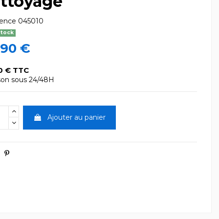
ttoyage
rence
045010
stock
,90 €
0 € TTC
ison sous 24/48H
Ajouter au panier