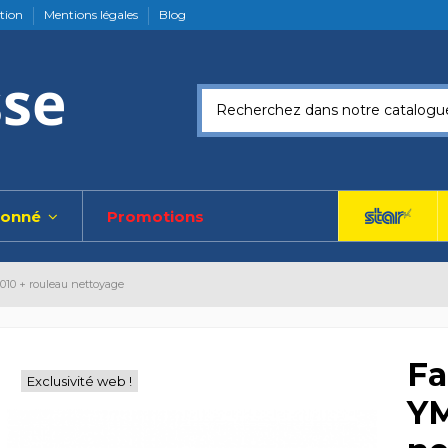
ation
Mentions légales
Blog
ionné
Promotions
10 + rouleau nettoyage
Fa
Exclusivité web !
YM