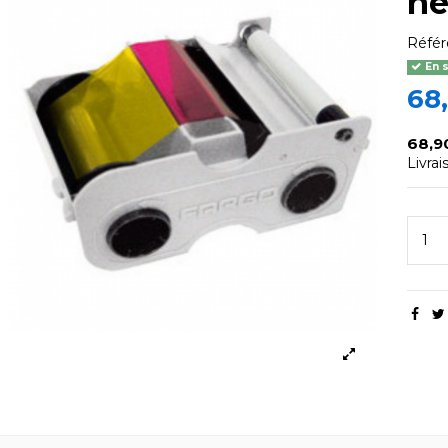
ne
Réfé
En 
68
68,9
Livra