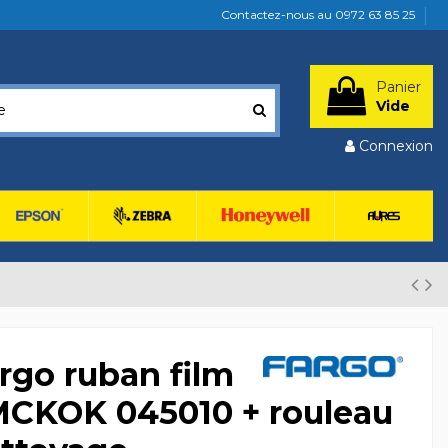
Contactez-nous au 0972 63 85 25
Panier
Vide
Connexion
rgo ruban film
CKOK 045010 + rouleau