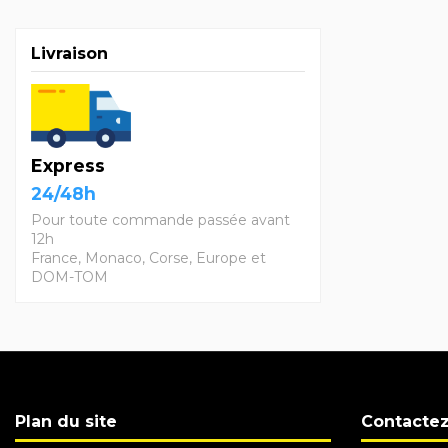
Livraison
Express
24/48h
Pour toute commande passée avant
12h
France, Monaco, Corse, Europe et
DOM-TOM
Plan du site
Contacte