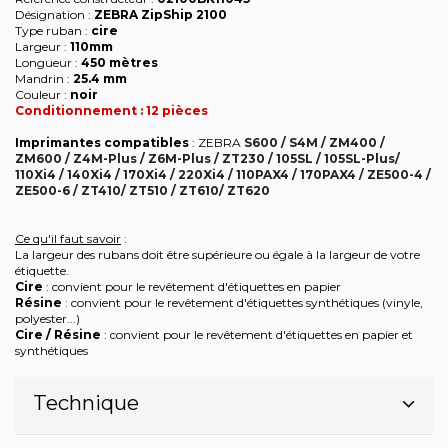
Désignation :
ZEBRA ZipShip 2100
Type ruban :
cire
Largeur :
110mm
Longueur :
450 mètres
Mandrin :
25.4 mm
Couleur :
noir
Conditionnement : 12 pièces
Imprimantes compatibles
: ZEBRA
S600 / S4M / ZM400 /
ZM600 / Z4M-Plus / Z6M-Plus / ZT230 / 105SL / 105SL-Plus/
110Xi4 / 140Xi4 / 170Xi4 / 220Xi4 / 110PAX4 / 170PAX4 / ZE500-4 /
ZE500-6 / ZT410/ ZT510 / ZT610/ ZT620
Ce qu'il faut savoir
:
La largeur des rubans doit être supérieure ou égale à la largeur de votre
étiquette.
Cire
: convient pour le revêtement d'étiquettes en papier
Résine
: convient pour le revêtement d'étiquettes synthétiques (vinyle,
polyester...)
Cire / Résine
: convient pour le revêtement d'étiquettes en papier et
synthétiques
Technique