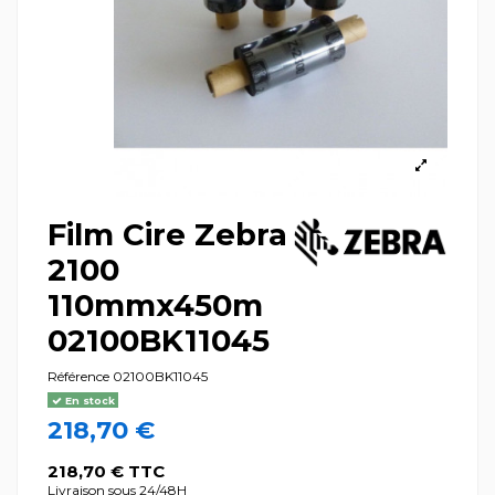
Film Cire Zebra
2100
110mmx450m
02100BK11045
Référence
02100BK11045
En stock
218,70 €
218,70 € TTC
Livraison sous 24/48H