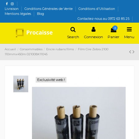
Livraison
Conditions Générales de Vente
Conditions d'Utilisation
Mentions légales
Blog
Contactez-nous au 0972 63 85 25
0
Search
Connexion
Panier
Menu
Accueil
Consommables
Encre rubans films
Film Cire Zebra 2100
110mmx450m 02100BK11045
Exclusivité web !