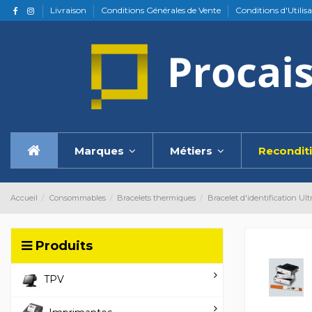
Livraison
Conditions Générales de Vente
Conditions d'Utilis
Marques
Métiers
Recondit
Accueil
Consommables
Bracelets thermiques
Bracelet d'identification Ul
Produits
TPV