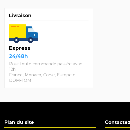
Livraison
Express
24/48h
Pour toute commande passée avant
12h
France, Monaco, Corse, Europe et
DOM-TOM
Plan du site
Contacte