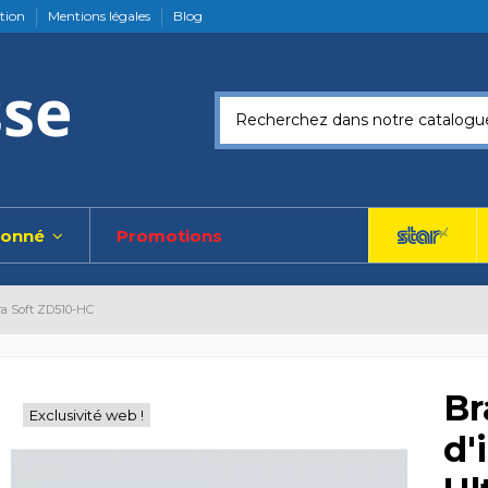
ation
Mentions légales
Blog
ionné
Promotions
tra Soft ZD510-HC
Br
Exclusivité web !
d'