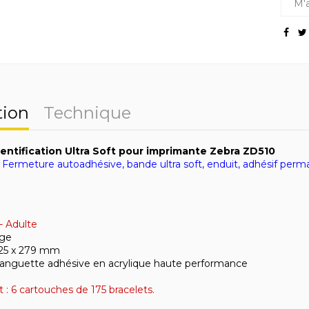
tion
Technique
dentification Ultra Soft pour imprimante Zebra ZD510
Fermeture autoadhésive, bande ultra soft, enduit, adhésif per
- Adulte
nge
 25 x 279 mm
Languette adhésive en acrylique haute performance
t : 6 cartouches de 175 bracelets.