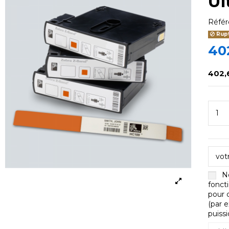
Ul
Réfé
Rupt
40
402,
No
fonct
pour 
(par e
puiss