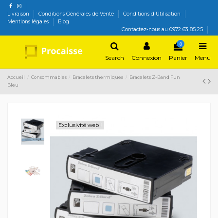
Livraison
Conditions Générales de Vente
Conditions d'Utilisation
Mentions légales
Blog
Contactez-nous au 0972 63 85 25
0
Search
Connexion
Panier
Menu
Accueil
Consommables
Bracelets thermiques
Bracelets Z-Band Fun
Bleu
Exclusivité web !