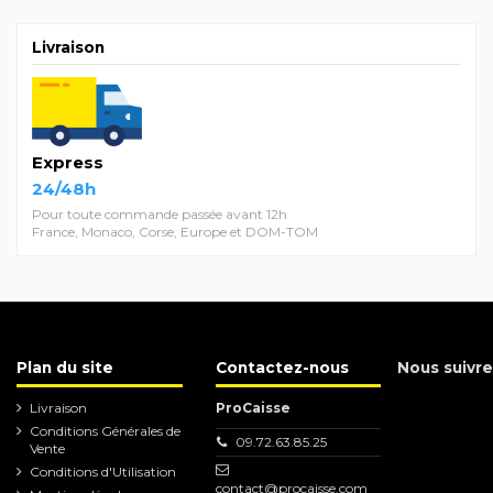
Livraison
Express
24/48h
Pour toute commande passée avant 12h
France, Monaco, Corse, Europe et DOM-TOM
Plan du site
Contactez-nous
Nous suivre
Livraison
ProCaisse
Conditions Générales de
09.72.63.85.25
Vente
Conditions d'Utilisation
contact@procaisse.com