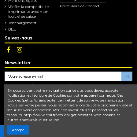
Mentions légales
Formulaire de Contact
Vérifier la compatibilité
imprimante avec mon
logiciel de caisse
Téléchargement
Blog
Suivez-nous
Newsletter
Vous pouvez vous désinscrire à tout moment.
Vous trouverez pour cela nos informations de
En poursuivant votre navigation sur ce site, vous devez accepter
contact dans les conditions d'utilisation du site.
l’utilisation et l'écriture de Cookies sur votre appareil connecté. Ces
Cookies (petits fichiers texte) permettent de suivre votre navigation,
En vous abonnant, vous acceptez nos
conditions d'utilisation
et notre
politique de
actualiser votre panier, vous reconnaitre lors de votre prochaine visite et
confidentialité
.
sécuriser votre connexion. Pour en savoir plus et paramétrer les
traceurs: http://www.cnil.fr/vos-obligations/sites-web-cookies-et-
autres-traceurs/que-dit-la-loi/
Accept