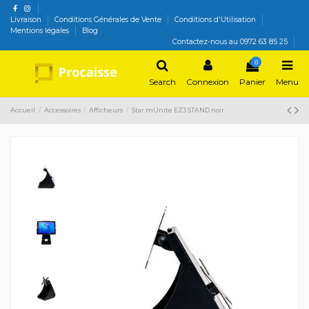
Livraison
Conditions Générales de Vente
Conditions d'Utilisation
Mentions légales
Blog
Contactez-nous au 0972 63 85 25
0
Search
Connexion
Panier
Menu
Accueil
Accessoires
Afficheurs
Star mUnite EZ3 STAND noir