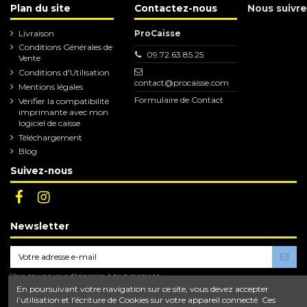
Plan du site
Contactez-nous
Nous suivre
Livraison
ProCaisse
Conditions Générales de
09.72.63.85.25
Vente
Conditions d'Utilisation
contact@procaisse.com
Mentions légales
Formulaire de Contact
Vérifier la compatibilité
imprimante avec mon
logiciel de caisse
Téléchargement
Blog
Suivez-nous
Newsletter
Vous pouvez vous désinscrire à tout moment.
Vous trouverez pour cela nos informations de
En poursuivant votre navigation sur ce site, vous devez accepter
contact dans les conditions d'utilisation du site.
l’utilisation et l'écriture de Cookies sur votre appareil connecté. Ces