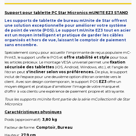
Support pour tablette PC Star Micronics mUNITE EZ3 STAND
Les supports de tablette de bureau mUnite de Star offrent
une solution exceptionnelle pour améliorer votre système
de point de vente (POS). Le support mUnite EZ3 tout en acier
est un moyen intelligent et pratique de garder les câbles
organisés et hors de vue, laissant le comptoir de paiement
sans encombre.
Spécialement conçu pour accueillir l'imprimante de reçus populaire mC-
Print3, le support unifie le POS et
offre stabilité et style
pour tous
les articles précieux. Le montage VESA universel permet une
fixation
sécurisée des tablettes
(iOS, Android, Windows, etc.), et l'angle de
l'écran peut
s'incliner selon vos préférences.
De plus, le support
inclut de l'espace pour une deuxième option d'écran orientée vers le
client. Avec son design contemporain, le support POS
EZ3
offre un
moyen élégant et pratique d'améliorer l'image de votre marque et
d'offrir à vos clients une expérience de paiement propre et attrayante.
Tous les supports mUnite font partie de la série mCollection® de Star
Micronics
Caractéristiques physiques
Poids (approximatif):
3,80 kg
Facteur de forme:
Comptoir, Bureau
Hauteur:
27,9 cm