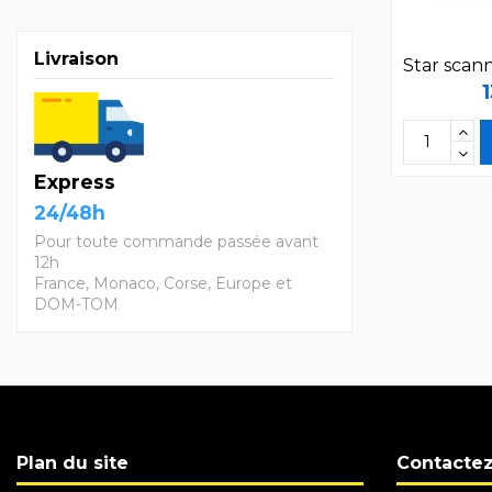
Livraison
Star scan
Express
24/48h
Pour toute commande passée avant
12h
France, Monaco, Corse, Europe et
DOM-TOM
Plan du site
Contacte