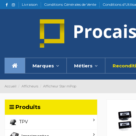
Livraison
Conditions Générales de Vente
Conditions d'Utilis
Marques
Métiers
Recondit
Accueil
Afficheurs
Afficheur Star mPop
Produits
TPV