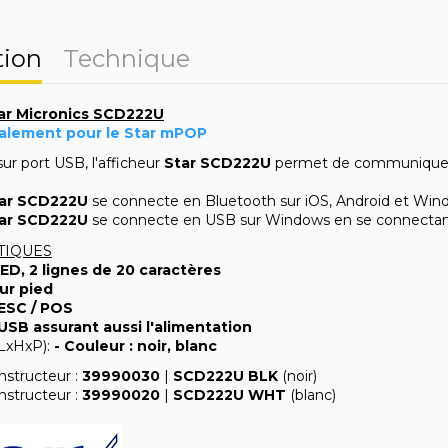
tion
Technique
tar Micronics SCD222U
alement pour le Star mPOP
ur port USB, l'afficheur
Star SCD222U
permet de communiquer
ar SCD222U
se connecte en Bluetooth sur iOS, Android et Wind
ar SCD222U
se connecte en USB sur Windows en se connecta
TIQUES
ED, 2 lignes de 20 caractères
sur pied
ESC / POS
USB assurant aussi l'alimentation
(LxHxP):
- Couleur :
noir, blanc
structeur :
39990030
|
SCD222U BLK
(noir)
structeur :
39990020
|
SCD222U WHT
(blanc)