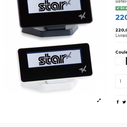
Réfé
En 
22
220,
Livra
Coul
Bla