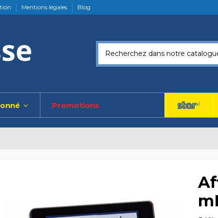
ation
Mentions légales
Blog
ionné
Promotions
Af
m