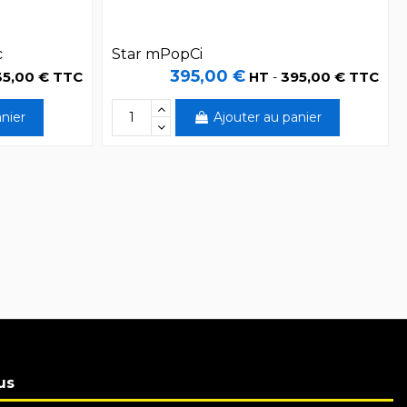
c
Star mPopCi
395,00 €
35,00 € TTC
395,00 € TTC
HT
-
nier
Ajouter au panier
us