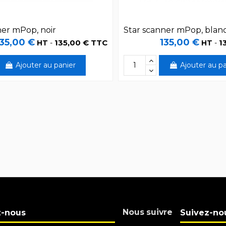
ner mPop, noir
Star scanner mPop, blan
135,00 €
135,00 €
135,00 € TTC
1
HT
-
HT
-
Ajouter au panier
Ajouter au pa
Nous suivre
z-nous
Suivez-no