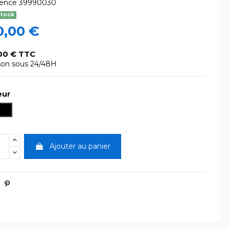
rence
39990030
stock
0,00 €
00 € TTC
ison sous 24/48H
eur
nc
Noir
Ajouter au panier