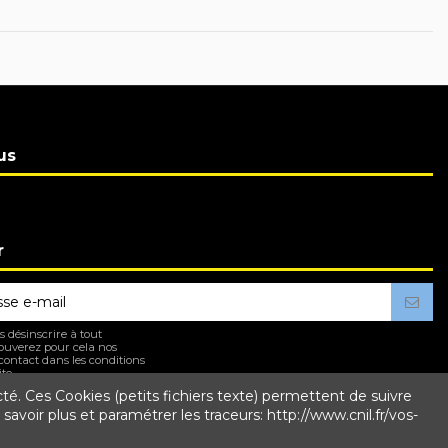
us
r
 désinscrire à tout
ouverez pour cela nos
contact dans les conditions
te.
cté. Ces Cookies (petits fichiers texte) permettent de suivre
savoir plus et paramétrer les traceurs: http://www.cnil.fr/vos-
t, vous acceptez nos
conditions d'utilisation
et notre
politique de confidentialité
.