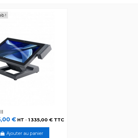
eb !
II
5,00 €
1 335,00 € TTC
HT
-
Ajouter au panier