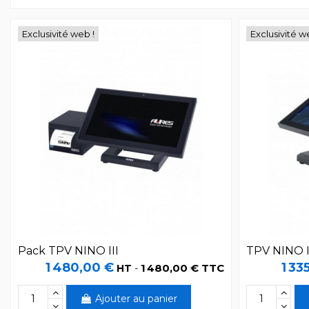
Exclusivité web !
Exclusivité w
Pack TPV NINO III
TPV NINO I
1 480,00 €
1 33
1 480,00 € TTC
HT
-
Ajouter au panier