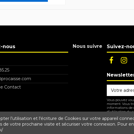
Nous suivre
z-nous
Suivez-no
85.25
Newslette
procaisse.com
de Contact
Vous pouvez vous
moment. Vous tr
informations de 
d'utilisation du si
er l’utilisation et l'écriture de Cookies sur votre appareil conne
rs de votre prochaine visite et sécuriser votre connexion. Pour en 
En vous abonnan
i/